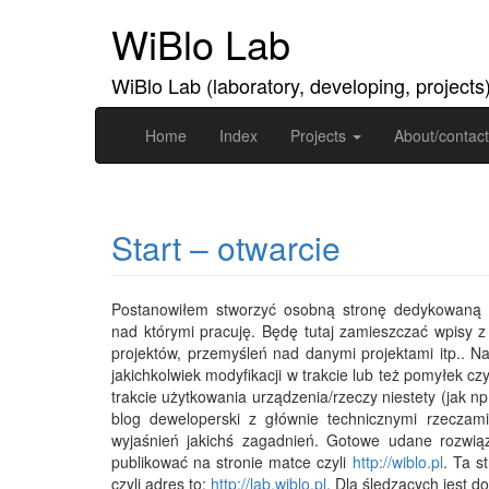
WiBlo Lab
WiBlo Lab (laboratory, developing, projects
Home
Index
Projects
About/contact
Start – otwarcie
Postanowiłem stworzyć osobną stronę dedykowaną p
nad którymi pracuję. Będę tutaj zamieszczać wpisy z 
projektów, przemyśleń nad danymi projektami itp.. 
jakichkolwiek modyfikacji w trakcie lub też pomyłek c
trakcie użytkowania urządzenia/rzeczy niestety (jak n
blog deweloperski z głównie technicznymi rzeczami
wyjaśnień jakichś zagadnień. Gotowe udane rozwiąza
publikować na stronie matce czyli
http://wiblo.pl
. Ta s
czyli adres to:
http://lab.wiblo.pl
. Dla śledzących jest d