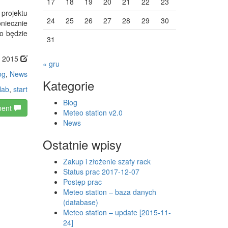
17
18
19
20
21
22
23
projektu
24
25
26
27
28
29
30
niecznie
wo będzie
31
, 2015
« gru
og
,
News
Kategorie
lab
,
start
Blog
ment
Meteo station v2.0
News
Ostatnie wpisy
Zakup i złożenie szafy rack
Status prac 2017-12-07
Postęp prac
Meteo station – baza danych
(database)
Meteo station – update [2015-11-
24]