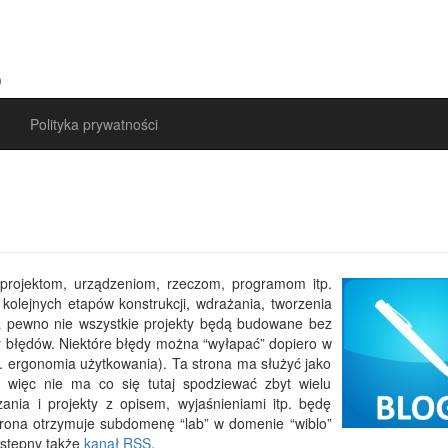
)
Polityka prywatności
rojektom, urządzeniom, rzeczom, programom itp.
kolejnych etapów konstrukcji, wdrażania, tworzenia
Na pewno nie wszystkie projekty będą budowane bez
zy błędów. Niektóre błędy można “wyłapać” dopiero w
p. ergonomia użytkowania). Ta strona ma służyć jako
 więc nie ma co się tutaj spodziewać zbyt wielu
nia i projekty z opisem, wyjaśnieniami itp. będę
trona otrzymuje subdomenę “lab” w domenie “wiblo”
ostępny także
kanał RSS
.