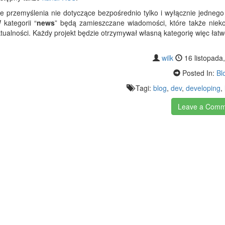
 przemyślenia nie dotyczące bezpośrednio tylko i wyłącznie jednego 
kategorii “
news
” będą zamieszczane wiadomości, które także nieko
ktualności. Każdy projekt będzie otrzymywał własną kategorię więc łat
wilk
16 listopada
Posted In:
Bl
Tagi:
blog
,
dev
,
developing
,
Leave a Com