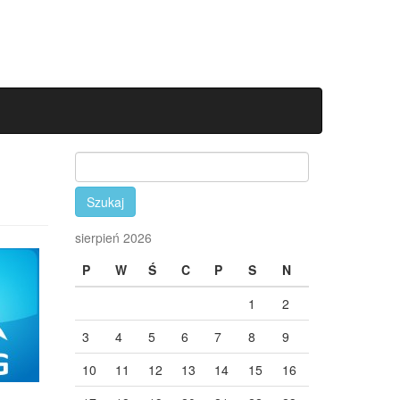
Szukaj:
sierpień 2026
P
W
Ś
C
P
S
N
1
2
3
4
5
6
7
8
9
10
11
12
13
14
15
16