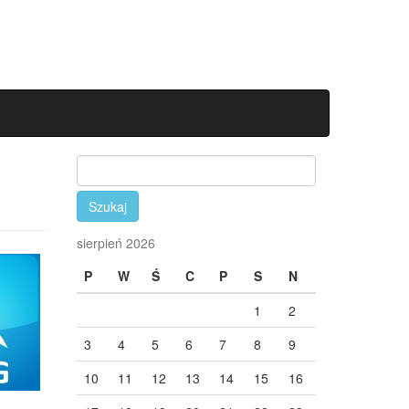
Szukaj:
sierpień 2026
P
W
Ś
C
P
S
N
1
2
3
4
5
6
7
8
9
10
11
12
13
14
15
16