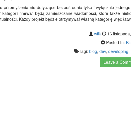
 przemyślenia nie dotyczące bezpośrednio tylko i wyłącznie jednego 
kategorii “
news
” będą zamieszczane wiadomości, które także nieko
ktualności. Każdy projekt będzie otrzymywał własną kategorię więc łat
wilk
16 listopada
Posted In:
Bl
Tagi:
blog
,
dev
,
developing
,
Leave a Com