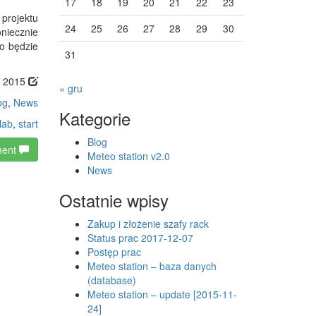
17
18
19
20
21
22
23
projektu
24
25
26
27
28
29
30
niecznie
wo będzie
31
, 2015
« gru
og
,
News
Kategorie
lab
,
start
Blog
ment
Meteo station v2.0
News
Ostatnie wpisy
Zakup i złożenie szafy rack
Status prac 2017-12-07
Postęp prac
Meteo station – baza danych
(database)
Meteo station – update [2015-11-
24]