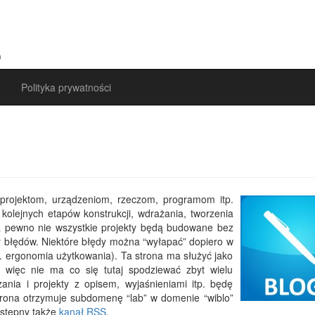
)
Polityka prywatności
rojektom, urządzeniom, rzeczom, programom itp.
kolejnych etapów konstrukcji, wdrażania, tworzenia
Na pewno nie wszystkie projekty będą budowane bez
zy błędów. Niektóre błędy można “wyłapać” dopiero w
p. ergonomia użytkowania). Ta strona ma służyć jako
 więc nie ma co się tutaj spodziewać zbyt wielu
nia i projekty z opisem, wyjaśnieniami itp. będę
trona otrzymuje subdomenę “lab” w domenie “wiblo”
ostępny także
kanał RSS
.