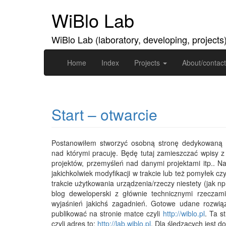
WiBlo Lab
WiBlo Lab (laboratory, developing, projects
Home
Index
Projects
About/contact
Start – otwarcie
Postanowiłem stworzyć osobną stronę dedykowaną p
nad którymi pracuję. Będę tutaj zamieszczać wpisy z 
projektów, przemyśleń nad danymi projektami itp.. 
jakichkolwiek modyfikacji w trakcie lub też pomyłek c
trakcie użytkowania urządzenia/rzeczy niestety (jak n
blog deweloperski z głównie technicznymi rzeczami
wyjaśnień jakichś zagadnień. Gotowe udane rozwiąza
publikować na stronie matce czyli
http://wiblo.pl
. Ta s
czyli adres to:
http://lab.wiblo.pl
. Dla śledzących jest d